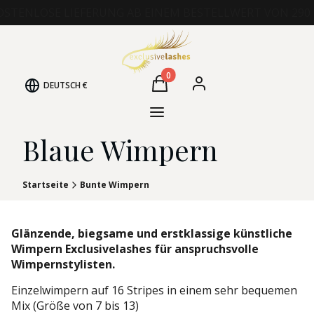
OSTENLOSE LIEFERUNG AB EINEM BESTELLWERT VON 290 
Produkte im Warenkorb: 0. Det
DEUTSCH
€
Warenkorb
Einloggen
Menü
Blaue Wimpern
Startseite
Bunte Wimpern
Glänzende, biegsame und erstklassige künstliche
Wimpern Exclusivelashes für anspruchsvolle
Wimpernstylisten.
Einzelwimpern auf 16 Stripes in einem sehr bequemen
Mix (Größe von 7 bis 13)