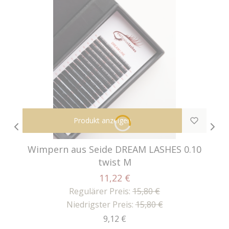
Produkt anzeigen
Wimpern aus Seide DREAM LASHES 0.10
twist M
11,22 €
Regulärer Preis:
15,80 €
Niedrigster Preis:
15,80 €
Preis
9,12 €