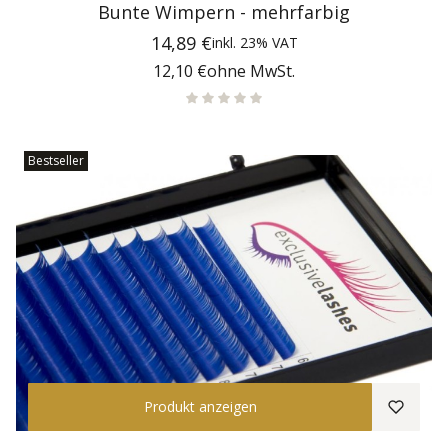
Bunte Wimpern - mehrfarbig
Preis
14,89 €
inkl.
23%
VAT
Preis
12,10 €
ohne MwSt.
Bestseller
Produkt anzeigen