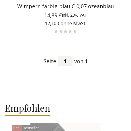
Wimpern farbig blau C 0,07 ozeanblau
Preis
14,89 €
inkl.
23%
VAT
Preis
12,10 €
ohne MwSt.
Seite
von 1
Empfohlen
Deal
Bestseller