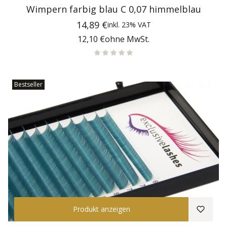
Wimpern farbig blau C 0,07 himmelblau
Preis
14,89 €
inkl.
23%
VAT
Preis
12,10 €
ohne MwSt.
Bestseller
Produkt anzeigen