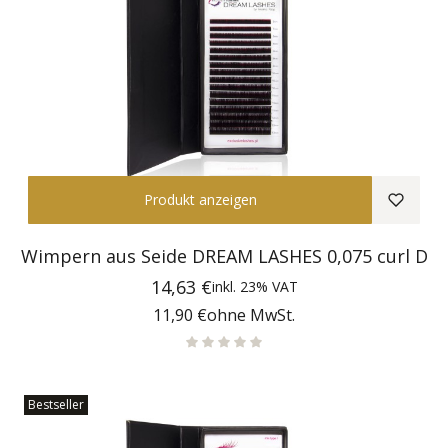
Produkt anzeigen
Wimpern aus Seide DREAM LASHES 0,075 curl D
Preis
14,63 €
inkl.
23%
VAT
Preis
11,90 €
ohne MwSt.
Bestseller