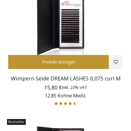
Produkt anzeigen
Wimpern Seide DREAM LASHES 0,075 curl M
Preis
15,80 €
inkl.
23%
VAT
Preis
12,85 €
ohne MwSt.
Bestseller