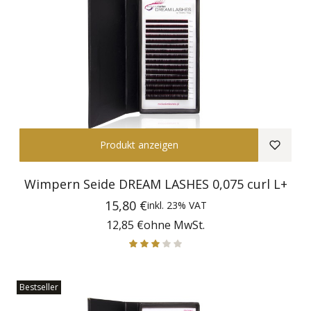
Produkt anzeigen
Wimpern Seide DREAM LASHES 0,075 curl L+
Preis
15,80 €
inkl.
23%
VAT
Preis
12,85 €
ohne MwSt.
Bestseller