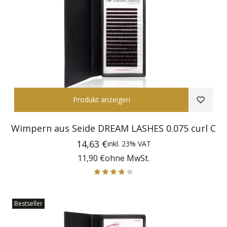
Produkt anzeigen
Wimpern aus Seide DREAM LASHES 0.075 curl C
Preis
14,63 €
inkl.
23%
VAT
Preis
11,90 €
ohne MwSt.
Bestseller