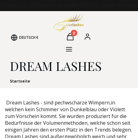
OSTENLOSE LIEFERUNG AB EINEM BESTELLWERT VON 290 
Produkte im Warenkorb: 0. Det
DEUTSCH
€
Warenkorb
Einloggen
Menü
DREAM LASHES
Startseite
Dream Lashes - sind pechwscharze Wimpern,in
welchen kein Schimmer von Dunkelblau oder Violett
zum Vorschein kommt. Sie wurden produziert für die
Bedürfnisse der Volumenmethoden, welche schon seit
einigen Jahren den ersten Platz in den Trends belegen.
Dream Lashes sind außergewöhnlich weich und sehr