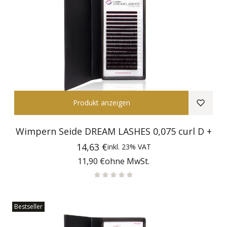
Produkt anzeigen
Wimpern Seide DREAM LASHES 0,075 curl D +
Preis
14,63 €
inkl.
23%
VAT
Preis
11,90 €
ohne MwSt.
Bestseller