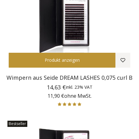
Produkt anzeigen
Wimpern aus Seide DREAM LASHES 0,075 curl B
Preis
14,63 €
inkl.
23%
VAT
Preis
11,90 €
ohne MwSt.
Bestseller