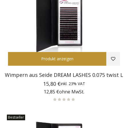
Produkt anzeigen
Wimpern aus Seide DREAM LASHES 0.075 twist L
Preis
15,80 €
inkl.
23%
VAT
Preis
12,85 €
ohne MwSt.
Bestseller