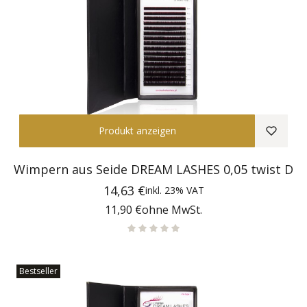
Produkt anzeigen
Wimpern aus Seide DREAM LASHES 0,05 twist D
Preis
14,63 €
inkl.
23%
VAT
Preis
11,90 €
ohne MwSt.
Bestseller