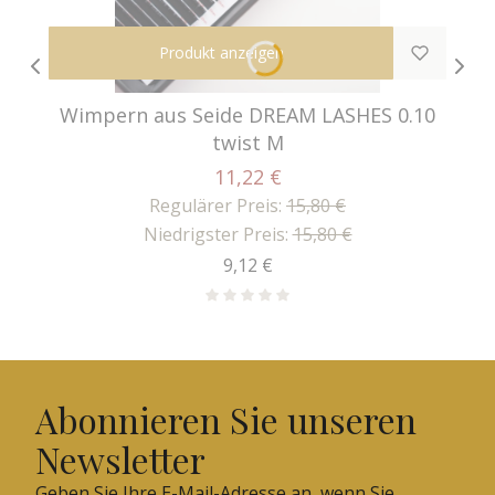
Produkt anzeigen
Wimpern aus Seide DREAM LASHES 0.10
twist M
11,22 €
Regulärer Preis:
15,80 €
Niedrigster Preis:
15,80 €
Preis
9,12 €
Abonnieren Sie unseren
Newsletter
Geben Sie Ihre E-Mail-Adresse an, wenn Sie