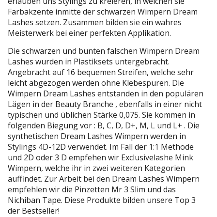
erlauben uns Stylings zu kreieren, in welchen sie
Farbakzente inmitte der schwarzen Wimpern Dream
Lashes setzen. Zusammen bilden sie ein wahres
Meisterwerk bei einer perfekten Applikation.
Die schwarzen und bunten falschen Wimpern Dream
Lashes wurden in Plastiksets untergebracht.
Angebracht auf 16 bequemen Streifen, welche sehr
leicht abgezogen werden ohne Klebespuren. Die
Wimpern Dream Lashes entstanden in den populären
Lägen in der Beauty Branche , ebenfalls in einer nicht
typischen und üblichen Stärke 0,075. Sie kommen in
folgenden Biegung vor : B, C, D, D+, M, L und L+ . Die
synthetischen Dream Lashes Wimpern werden in
Stylings 4D-12D verwendet. Im Fall der 1:1 Methode
und 2D oder 3 D empfehen wir Exclusivelashe Mink
Wimpern, welche ihr in zwei weiteren Kategorien
auffindet. Zur Arbeit bei den Dream Lashes Wimpern
empfehlen wir die Pinzetten Mr 3 Slim und das
Nichiban Tape. Diese Produkte bilden unsere Top 3
der Bestseller!