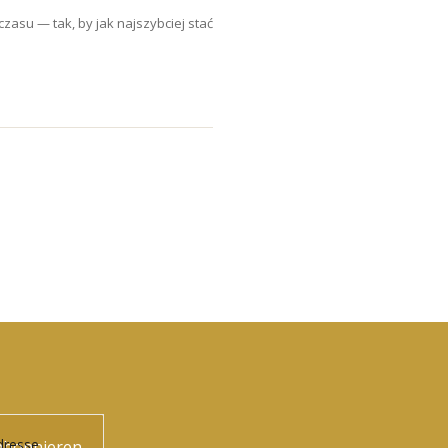
asu — tak, by jak najszybciej stać
dresse
abonnieren