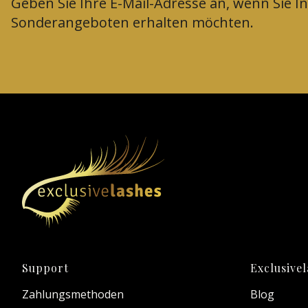
Geben Sie Ihre E-Mail-Adresse an, wenn Sie 
Sonderangeboten erhalten möchten.
Fußzeilenmenü
Support
Exclusive
Zahlungsmethoden
Blog