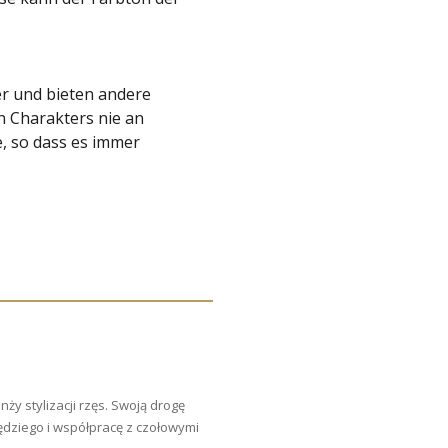
r und bieten andere
 Charakters nie an
, so dass es immer
ży stylizacji rzęs. Swoją drogę
sędziego i współpracę z czołowymi