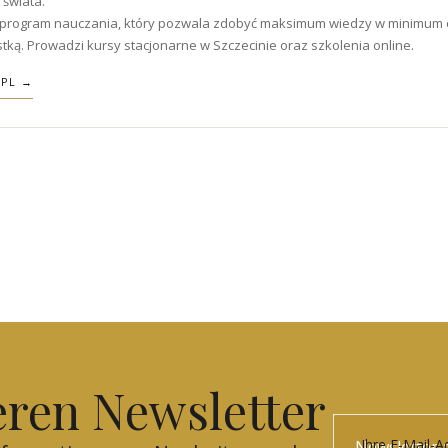
 świata.
 program nauczania, który pozwala zdobyć maksimum wiedzy w minimum cz
istką. Prowadzi kursy stacjonarne w Szczecinie oraz szkolenia online.
.PL →
eren Newsletter
Ihre E-Mail-A
Newsletter 