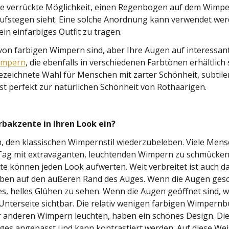
ie verrückte Möglichkeit, einen Regenbogen auf dem Wimp
aufstegen sieht. Eine solche Anordnung kann verwendet wer
ein einfarbiges Outfit zu tragen.
von farbigen Wimpern sind, aber Ihre Augen auf interessa
impern
, die ebenfalls in verschiedenen Farbtönen erhältlich 
sgezeichnete Wahl für Menschen mit zarter Schönheit, subtil
t perfekt zur natürlichen Schönheit von Rothaarigen.
rbakzente in Ihren Look ein?
en, den klassischen Wimpernstil wiederzubeleben. Viele Mens
 Tag mit extravaganten, leuchtenden Wimpern zu schmücken,
e können jeden Look aufwerten. Weit verbreitet ist auch da
ben auf den äußeren Rand des Auges. Wenn die Augen gesch
es, helles Glühen zu sehen. Wenn die Augen geöffnet sind, w
nterseite sichtbar. Die relativ wenigen farbigen Wimpernbüs
anderen Wimpern leuchten, haben ein schönes Design. Die F
ges angepasst und kann kontrastiert werden. Auf diese Wei