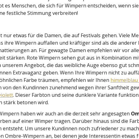
ibt es Menschen, die sich für Wimpern entscheiden, wenn sie
eine festliche Stimmung verbreiten!
t nur etwas für die Damen, die auf Festivals gehen. Viele M
ass ihre Wimpern auffallen und kräftiger sind als die anderer 
attierungen an. Für gewagte Damen empfehlen wir vor all
keit stärken. Rote Wimpern sehen gut aus in Kombination mi
in unserem Angebot, die das weibliche Auge ebenso gut sc
nen Extravaganz geben. Wenn Ihre Wimpern nicht zu auffälli
öhnlichen Farbe träumen, empfehlen wir Ihnen
himmelblau
n von den Kundinnen zunehmend wegen ihrer Sanftheit gew
iolett
. Dieser Farbton und seine dunklere Variante funktio
ch stärk betonen wird.
 Wimpern haben wir auch an die derzeit sehr angesagten
Om
ben auf einer Wimper tragen. Darüber hinaus sind die Farb
n entsteht. Um unsere Kundinnen noch zufriedener zu mache
n Ombre-Wimpern an, bei denen jede Interessentin etwas für