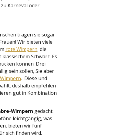
 zu Karneval oder
enschen tragen sie sogar
Frauen! Wir bieten viele
em
rote Wimpern
,
die
t klassischem Schwarz. Es
hmücken können. Drei
g sein sollen, Sie aber
 Wimpern
. Diese und
ählt, deshalb empfehlen
nieren gut in Kombination
bre-Wimpern
gedacht.
töne leichtgängig, was
n, bieten wir fünf
 sich finden wird.