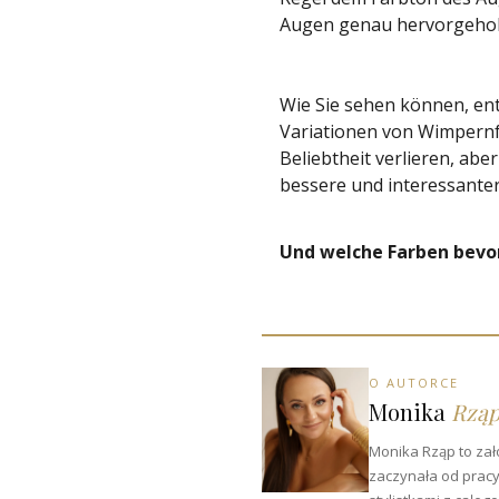
Augen genau hervorgehobe
Wie Sie sehen können, en
Variationen von Wimpernf
Beliebtheit verlieren, a
bessere und interessante
Und welche Farben bevo
O AUTORCE
Monika
Rzą
Monika Rząp to zało
zaczynała od pracy 