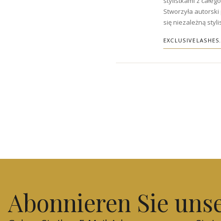
stylistkami z całego
Stworzyła autorski
się niezależną styl
EXCLUSIVELASHES
Abonnieren Sie uns