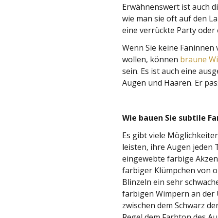
Erwähnenswert ist auch d
wie man sie oft auf den L
eine verrückte Party oder 
Wenn Sie keine Faninnen 
wollen, können
braune W
sein. Es ist auch eine au
Augen und Haaren. Er pass
Wie bauen Sie subtile Fa
Es gibt viele Möglichkeit
leisten, ihre Augen jeden
eingewebte farbige Akzent
farbiger Klümpchen von o
Blinzeln ein sehr schwach
farbigen Wimpern an der U
zwischen dem Schwarz der 
Regel dem Farbton des Au