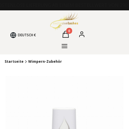
OSTENLOSE LIEFERUNG AB EINEM BESTELLWERT VON 290 
Produkte im Warenkorb: 0. Det
DEUTSCH
€
Warenkorb
Einloggen
Menü
Startseite
Wimpern-Zubehör