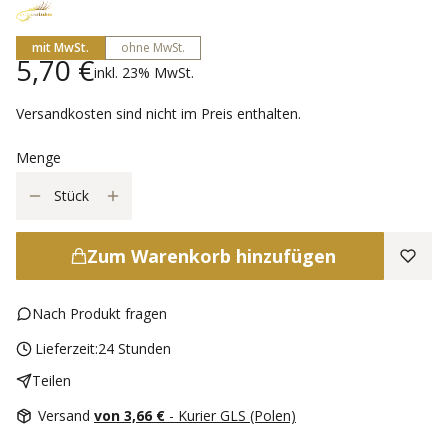
mit MwSt.
ohne MwSt.
Preis
5,70 €
inkl. 23% MwSt.
inkl.
23%
MwSt.
Versandkosten sind nicht im Preis enthalten.
Menge
Stück
Zum Warenkorb hinzufügen
Nach Produkt fragen
Lieferzeit:
24 Stunden
Teilen
Versand
von 3,66 €
- Kurier GLS (Polen)